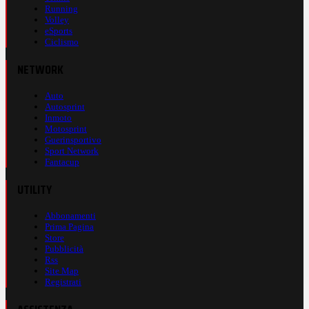
Running
Volley
eSports
Ciclismo
NETWORK
Auto
Autosprint
Inmoto
Motosprint
Guerinsportivo
Sport Network
Fantacup
UTILITY
Abbonamenti
Prima Pagina
Store
Pubblicità
Rss
Site Map
Registrati