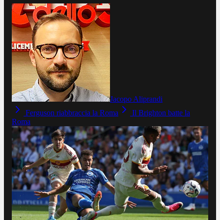
Jacopo Aliprandi
Ferguson riabbraccia la Roma
Il Brighton batte la
Roma