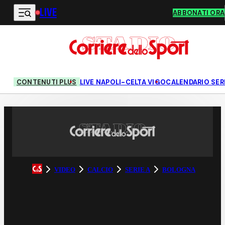
LIVE
Vai al contenuto principale
ABBONATI ORA
CONTENUTI PLUS
LIVE NAPOLI-CELTA VIGO
CALENDARIO SERI
VIDEO
CALCIO
SERIE A
BOLOGNA