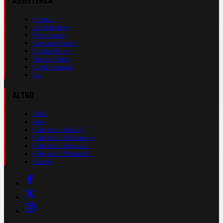
ASSISTENZA
Contatti
La Redazione
Nota Legale
Gestione Cookie
Cookie Policy
Privacy Policy
Cond. Generali
Faq
ALTRO
Video
Foto
Calendario Serie A
Calendario Champions
Calendario Europa L.
Calendario Premier L.
Casinò