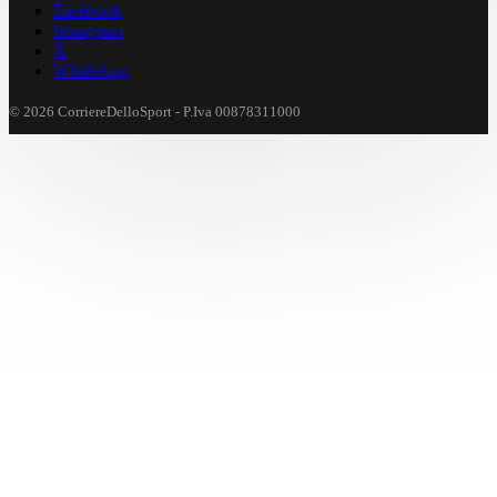
Facebook
Instagram
X
WhatsApp
© 2026 CorriereDelloSport - P.Iva 00878311000