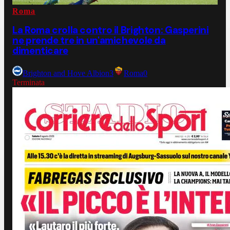
Roma
La Roma crolla contro il Brighton: Gasperini
ne prende tre in un'amichevole da
dimenticare
Brighton and Hove Albion
3
Roma
0
Terminata