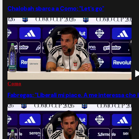
Chalobah sbarca a Como: "Let's go"
Como
Fabregas: "Liberali mi piace. A me interessa che