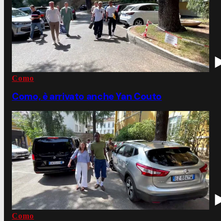
Como
Como, è arrivato anche Yan Couto
Como