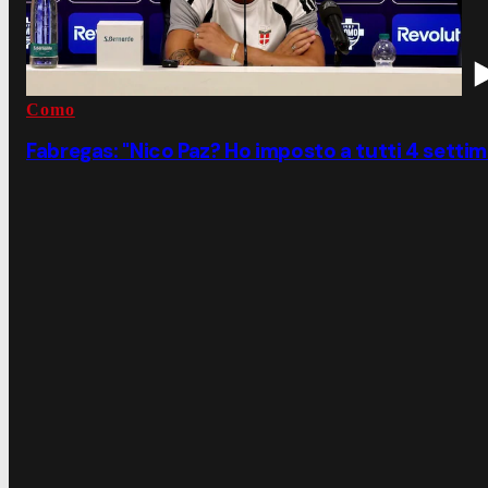
Como
Fabregas: "Nico Paz? Ho imposto a tutti 4 setti