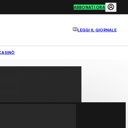
ABBONATI ORA
LEGGI IL GIORNALE
CASINÒ