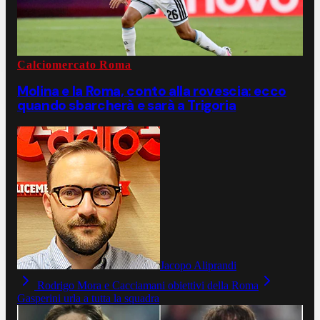
Calciomercato Roma
Molina e la Roma, conto alla rovescia: ecco
quando sbarcherà e sarà a Trigoria
Jacopo Aliprandi
Rodrigo Mora e Cacciamani obiettivi della Roma
Gasperini urla a tutta la squadra