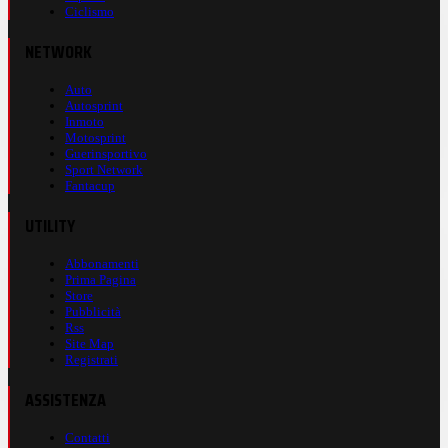
Ciclismo
NETWORK
Auto
Autosprint
Inmoto
Motosprint
Guerinsportivo
Sport Network
Fantacup
UTILITY
Abbonamenti
Prima Pagina
Store
Pubblicità
Rss
Site Map
Registrati
ASSISTENZA
Contatti