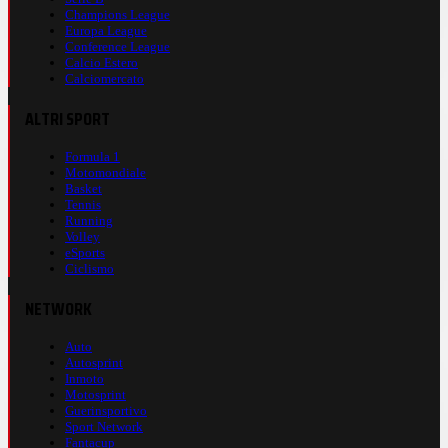
Champions League
Europa League
Conference League
Calcio Estero
Calciomercato
ALTRI SPORT
Formula 1
Motomondiale
Basket
Tennis
Running
Volley
eSports
Ciclismo
NETWORK
Auto
Autosprint
Inmoto
Motosprint
Guerinsportivo
Sport Network
Fantacup