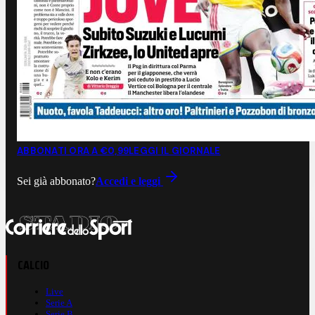
ABBONATI ORA A €0,99
LEGGI IL GIORNALE
Sei già abbonato?
Accedi e leggi
CALCIO
Live
Serie A
Serie B