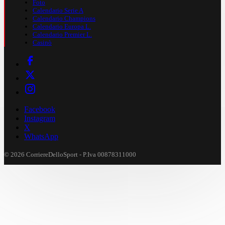
Foto
Calendario Serie A
Calendario Champions
Calendario Europa L.
Calendario Premier L.
Casinò
Facebook
Instagram
X
WhatsApp
© 2026 CorriereDelloSport - P.Iva 00878311000