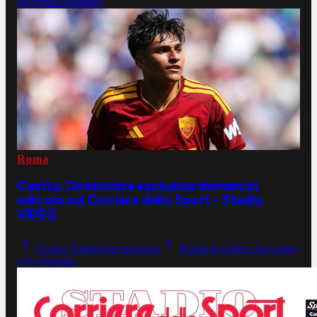
giocatore baggesco
Roma
Castro, l'intervista esclusiva domani in
edicola sul Corriere dello Sport - Stadio
VIDEO
Castro, l'intervista esclusiva
Roma in Galles: da Castro
a Koulierakis