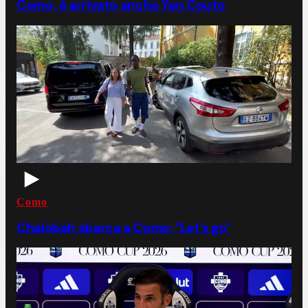
Como, è arrivato anche Yan Couto
Como
Chalobah sbarca a Como: "Let's go"