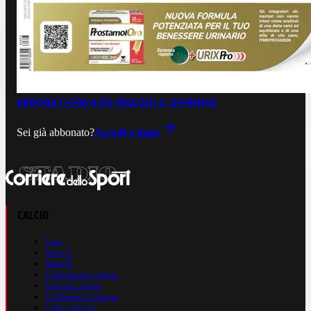
ABBONATI ORA A €0,99
LEGGI IL GIORNALE
Sei già abbonato?
Accedi e leggi
CALCIO
Live
Serie A
Serie B
Champions League
Europa League
Conference League
Calcio Estero