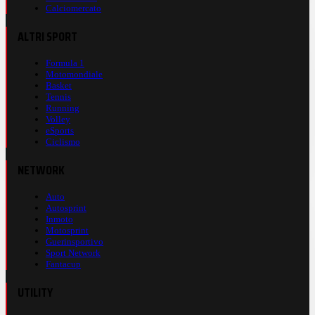
Calciomercato
ALTRI SPORT
Formula 1
Motomondiale
Basket
Tennis
Running
Volley
eSports
Ciclismo
NETWORK
Auto
Autosprint
Inmoto
Motosprint
Guerinsportivo
Sport Network
Fantacup
UTILITY