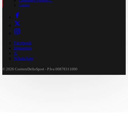
Calendario Premier L.
Casinò
Facebook
Instagram
X
WhatsApp
© 2026 CorriereDelloSport - P.Iva 00878311000