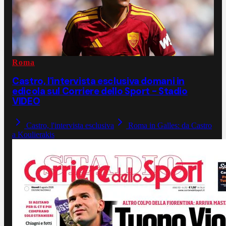
Roma
Castro, l'intervista esclusiva domani in
edicola sul Corriere dello Sport - Stadio
VIDEO
Castro, l'intervista esclusiva
Roma in Galles: da Castro
a Koulierakis