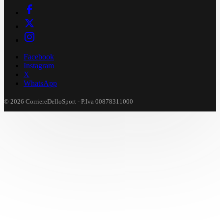
Facebook
Instagram
X
WhatsApp
© 2026 CorriereDelloSport - P.Iva 00878311000