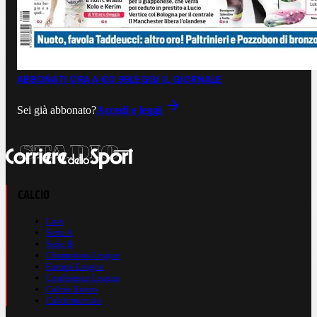
ABBONATI ORA A €0,99
LEGGI IL GIORNALE
Sei già abbonato?
Accedi e leggi
CALCIO
Live
Serie A
Serie B
Champions League
Europa League
Conference League
Calcio Estero
Calciomercato