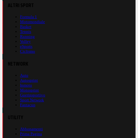
ALTRI SPORT
Formula 1
Motomondiale
Basket
Tennis
Running
Volley
eSports
Ciclismo
NETWORK
Auto
Autosprint
Inmoto
Motosprint
Guerinsportivo
Sport Network
Fantacup
UTILITY
Abbonamenti
Prima Pagina