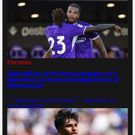
Fiorentina
Segna Ndour, la Fiorentina pareggia con il
Deportivo La Coruna e festeggia l'arrivo di
Mastantuono
Mastantuono è della Fiorentina
Mastantuono, un
giocatore baggesco