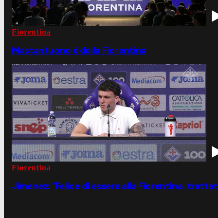
Fiorentina
Mastantuono è della Fiorentina
Fiorentina
Jimenez: "Felice di essere alla Fiorentina, tratta