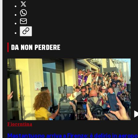
DA NON PERDERE
Fiorentina
Mastantuono arriva a Firenze: è delirio in aerop