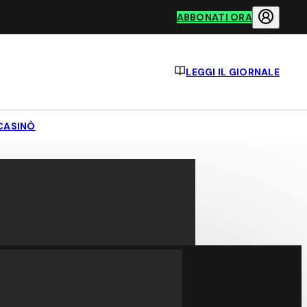
ABBONATI ORA
LEGGI IL GIORNALE
CASINÒ