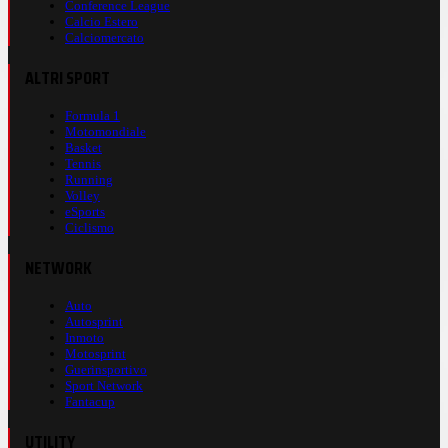
Conference League
Calcio Estero
Calciomercato
ALTRI SPORT
Formula 1
Motomondiale
Basket
Tennis
Running
Volley
eSports
Ciclismo
NETWORK
Auto
Autosprint
Inmoto
Motosprint
Guerinsportivo
Sport Network
Fantacup
UTILITY