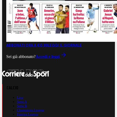
ABBONATI ORA A €0,99
LEGGI IL GIORNALE
Sei già abbonato?
Accedi e leggi
CALCIO
Live
Serie A
Serie B
Champions League
Europa League