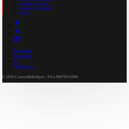
Calendario Europa L.
Calendario Premier L.
Casinò
Facebook
Instagram
X
WhatsApp
© 2026 CorriereDelloSport - P.Iva 00878311000