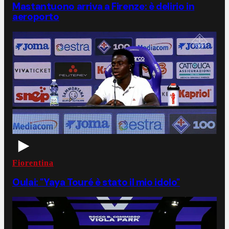
Mastantuono arriva a Firenze: è delirio in
aeroporto
Fiorentina
Oulai: "Yaya Touré è stato il mio idolo"