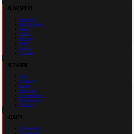
ALTRI SPORT
Formula 1
Motomondiale
Basket
Tennis
Running
Volley
eSports
Ciclismo
NETWORK
Auto
Autosprint
Inmoto
Motosprint
Guerinsportivo
Sport Network
Fantacup
UTILITY
Abbonamenti
Prima Pagina