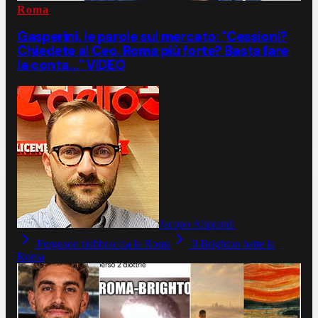
Roma
Gasperini, le parole sul mercato: "Cessioni?
Chiedete al Ceo. Roma più forte? Basta fare
la conta..." VIDEO
Jacopo Aliprandi
Ferguson riabbraccia la Roma
Il Brighton batte la
Roma