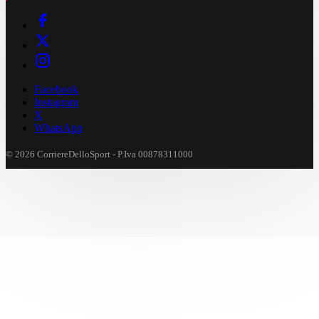
Facebook
Instagram
X
WhatsApp
© 2026 CorriereDelloSport - P.Iva 00878311000