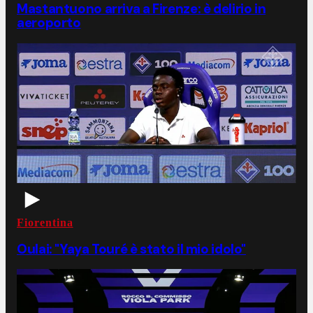
Mastantuono arriva a Firenze: è delirio in
aeroporto
Fiorentina
Oulai: "Yaya Touré è stato il mio idolo"