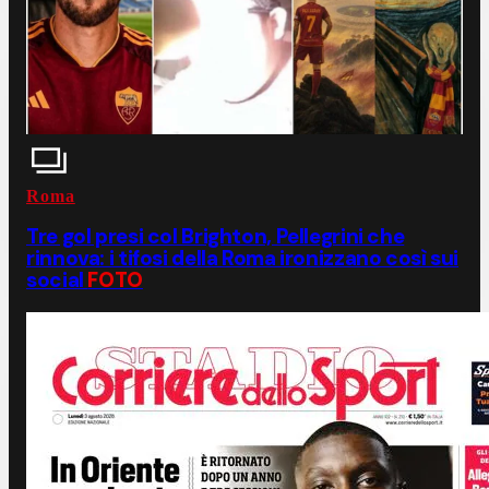
Roma
Tre gol presi col Brighton, Pellegrini che
rinnova: i tifosi della Roma ironizzano così sui
social
FOTO