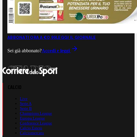
ABBONATI ORA A €0,99
LEGGI IL GIORNALE
Sei già abbonato?
Accedi e leggi
CALCIO
Live
Serie A
Serie B
Champions League
Europa League
Conference League
Calcio Estero
Calciomercato