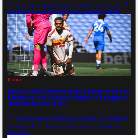
Zola: "Nel Club Italia voglio sviluppare i nuovi talenti"
Chiagni e fotti: si agitano per il ct e poi comprano stranieri
Roma
Roma, scatta l'allarme dopo il pesante ko con
il Brighton: chi è stato il migliore e il peggiore
dell'amichevole di ieri
Quella promessa di Pellegrini a Gasperini: e ora l'obiettivo
è la Nazionale
"Giovani e forti", chi sono i tre obiettivi
della Roma