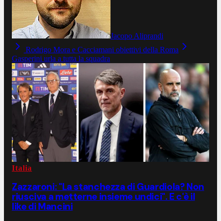
Jacopo Aliprandi
Rodrigo Mora e Cacciamani obiettivi della Roma
Gasperini urla a tutta la squadra
Italia
Zazzaroni: "La stanchezza di Guardiola? Non
riusciva a metterne insieme undici". E c'è il
like di Mancini