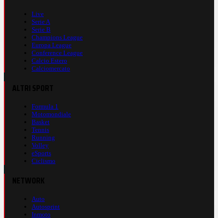
Live
Serie A
Serie B
Champions League
Europa League
Conference League
Calcio Estero
Calciomercato
ALTRI SPORT
Formula 1
Motomondiale
Basket
Tennis
Running
Volley
eSports
Ciclismo
NETWORK
Auto
Autosprint
Inmoto