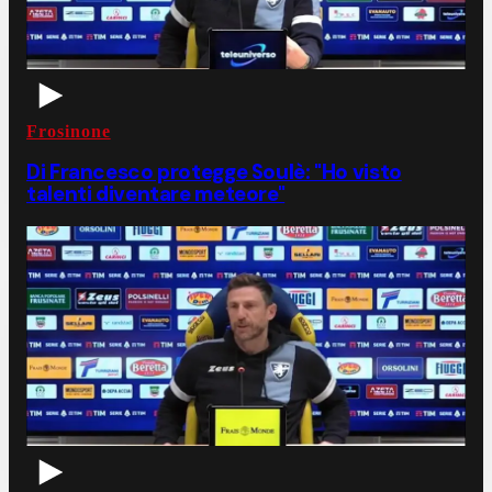
Frosinone
Di Francesco protegge Soulè: "Ho visto
talenti diventare meteore"