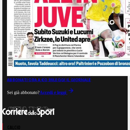
ABBONATI ORA A €0,99
LEGGI IL GIORNALE
Sei già abbonato?
Accedi e leggi
CALCIO