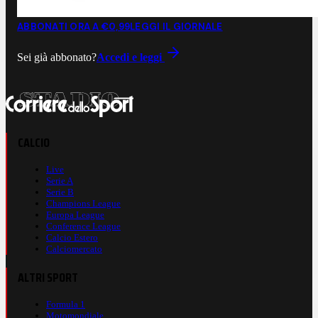
ABBONATI ORA A €0,99
LEGGI IL GIORNALE
Sei già abbonato?
Accedi e leggi
CALCIO
Live
Serie A
Serie B
Champions League
Europa League
Conference League
Calcio Estero
Calciomercato
ALTRI SPORT
Formula 1
Motomondiale