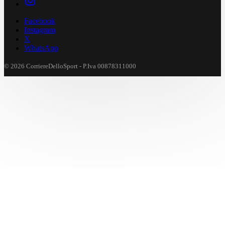
Facebook
Instagram
X
WhatsApp
© 2026 CorriereDelloSport - P.Iva 00878311000