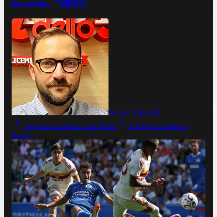
la conta..." VIDEO
Jacopo Aliprandi
Ferguson riabbraccia la Roma
Il Brighton batte la
Roma