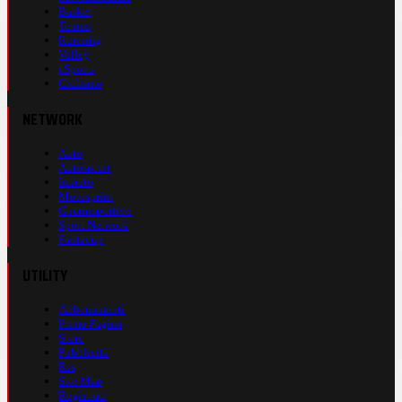
Basket
Tennis
Running
Volley
eSports
Ciclismo
NETWORK
Auto
Autosprint
Inmoto
Motosprint
Guerinsportivo
Sport Network
Fantacup
UTILITY
Abbonamenti
Prima Pagina
Store
Pubblicità
Rss
Site Map
Registrati