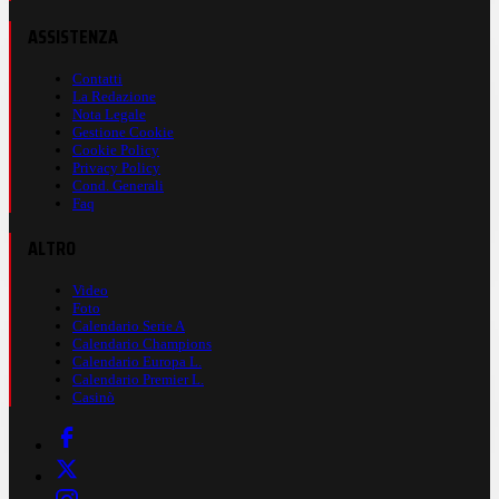
ASSISTENZA
Contatti
La Redazione
Nota Legale
Gestione Cookie
Cookie Policy
Privacy Policy
Cond. Generali
Faq
ALTRO
Video
Foto
Calendario Serie A
Calendario Champions
Calendario Europa L.
Calendario Premier L.
Casinò