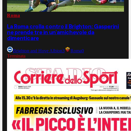
Roma
La Roma crolla contro il Brighton: Gasperini
ne prende tre in un'amichevole da
dimenticare
Brighton and Hove Albion
3
Roma
0
Terminata