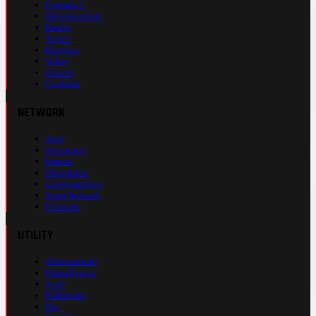
Formula 1
Motomondiale
Basket
Tennis
Running
Volley
eSports
Ciclismo
NETWORK
Auto
Autosprint
Inmoto
Motosprint
Guerinsportivo
Sport Network
Fantacup
UTILITY
Abbonamenti
Prima Pagina
Store
Pubblicità
Rss