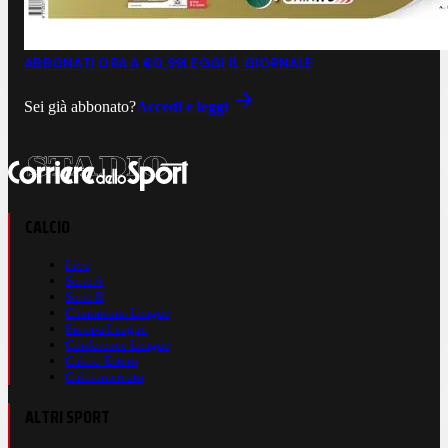
ABBONATI ORA A €0,99
LEGGI IL GIORNALE
Sei già abbonato?
Accedi e leggi
CALCIO
Live
Serie A
Serie B
Champions League
Europa League
Conference League
Calcio Estero
Calciomercato
ALTRI SPORT