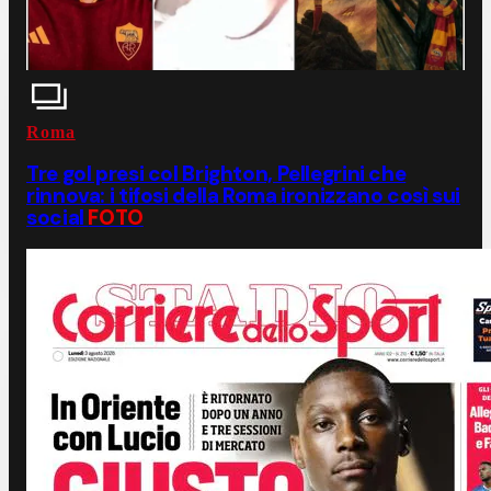
Roma
Tre gol presi col Brighton, Pellegrini che
rinnova: i tifosi della Roma ironizzano così sui
social
FOTO