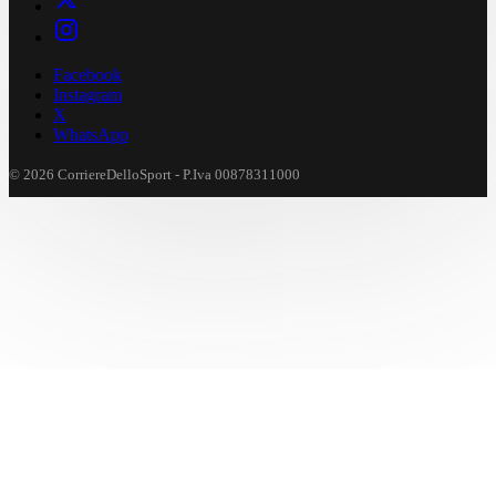
Facebook
Instagram
X
WhatsApp
© 2026 CorriereDelloSport - P.Iva 00878311000