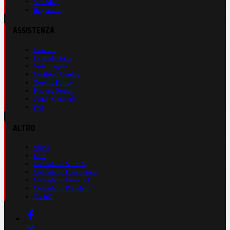
Site Map
Registrati
ASSISTENZA
Contatti
La Redazione
Nota Legale
Gestione Cookie
Cookie Policy
Privacy Policy
Cond. Generali
Faq
ALTRO
Video
Foto
Calendario Serie A
Calendario Champions
Calendario Europa L.
Calendario Premier L.
Casinò