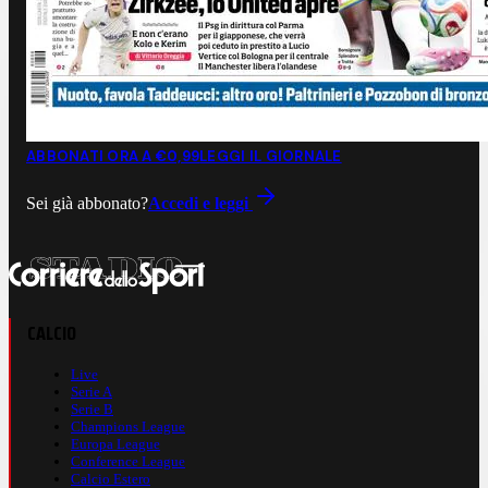
ABBONATI ORA A €0,99
LEGGI IL GIORNALE
Sei già abbonato?
Accedi e leggi
CALCIO
Live
Serie A
Serie B
Champions League
Europa League
Conference League
Calcio Estero