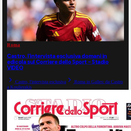
Roma
Castro, l'intervista esclusiva domani in
edicola sul Corriere dello Sport - Stadio
VIDEO
Castro, l'intervista esclusiva
Roma in Galles: da Castro
a Koulierakis