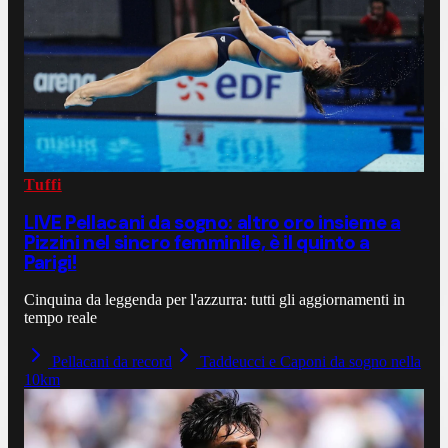
Tuffi
LIVE Pellacani da sogno: altro oro insieme a
Pizzini nel sincro femminile, è il quinto a
Parigi!
Cinquina da leggenda per l'azzurra: tutti gli aggiornamenti in
tempo reale
Pellacani da record
Taddeucci e Caponi da sogno nella
10km