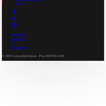
Casinò
Facebook
Instagram
X
WhatsApp
© 2026 CorriereDelloSport - P.Iva 00878311000