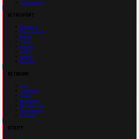
Calciomercato
ALTRI SPORT
Formula 1
Motomondiale
Basket
Tennis
Running
Volley
eSports
Ciclismo
NETWORK
Auto
Autosprint
Inmoto
Motosprint
Guerinsportivo
Sport Network
Fantacup
UTILITY