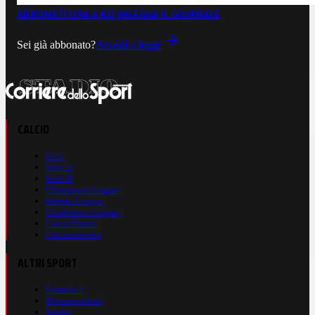
ABBONATI ORA A €0,99
LEGGI IL GIORNALE
Sei già abbonato?
Accedi e leggi
CALCIO
Live
Serie A
Serie B
Champions League
Europa League
Conference League
Calcio Estero
Calciomercato
ALTRI SPORT
Formula 1
Motomondiale
Basket