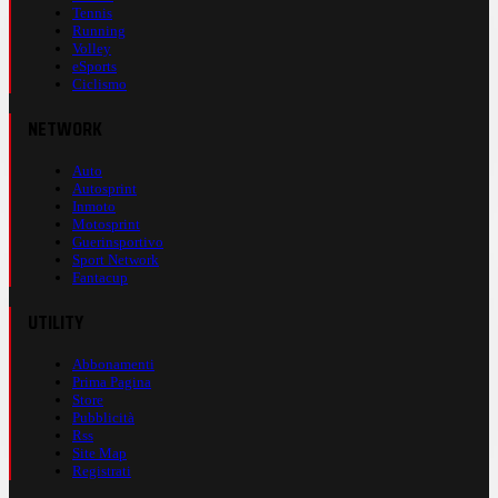
Tennis
Running
Volley
eSports
Ciclismo
NETWORK
Auto
Autosprint
Inmoto
Motosprint
Guerinsportivo
Sport Network
Fantacup
UTILITY
Abbonamenti
Prima Pagina
Store
Pubblicità
Rss
Site Map
Registrati