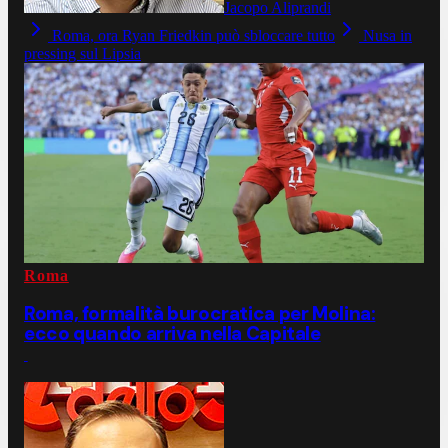
Jacopo Aliprandi
Roma, ora Ryan Friedkin può sbloccare tutto
Nusa in
pressing sul Lipsia
Roma
Roma, formalità burocratica per Molina:
ecco quando arriva nella Capitale