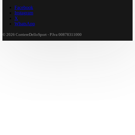
Facebook
Instagram
X
WhatsApp
© 2026 CorriereDelloSport - P.Iva 00878311000