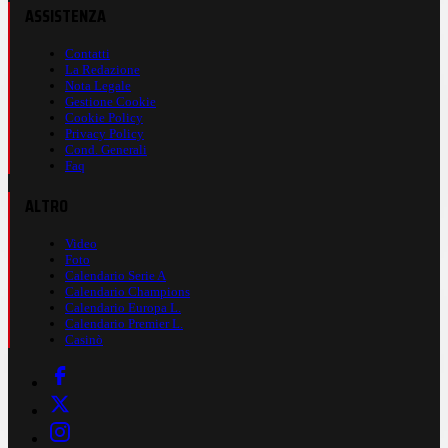
ASSISTENZA
Contatti
La Redazione
Nota Legale
Gestione Cookie
Cookie Policy
Privacy Policy
Cond. Generali
Faq
ALTRO
Video
Foto
Calendario Serie A
Calendario Champions
Calendario Europa L.
Calendario Premier L.
Casinò