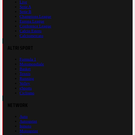
Live
Serie A
Serie B
Champions League
Europa League
Conference League
Calcio Estero
Calciomercato
ALTRI SPORT
Formula 1
Motomondiale
Basket
Tennis
Running
Volley
eSports
Ciclismo
NETWORK
Auto
Autosprint
Inmoto
Motosprint