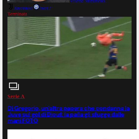
Valerio Minutiello
Juventus
1
Inter
2
Terminata
Serie A
Di Gregorio, un'altra papera che condanna la
Juve sul gol di Diouf: la palla gli sfugge dalle
mani FOTO