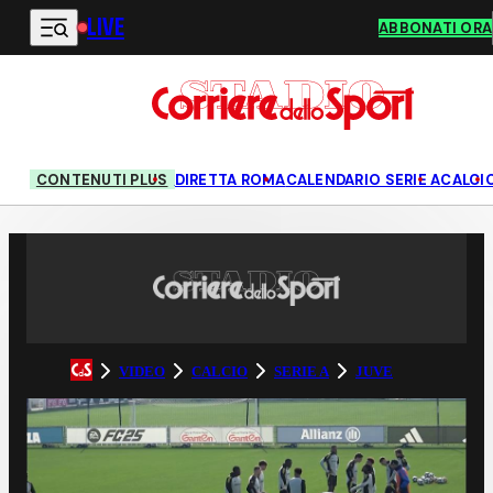
LIVE
Vai al contenuto principale
ABBONATI ORA
CONTENUTI PLUS
DIRETTA ROMA
CALENDARIO SERIE A
CALCI
VIDEO
CALCIO
SERIE A
JUVE