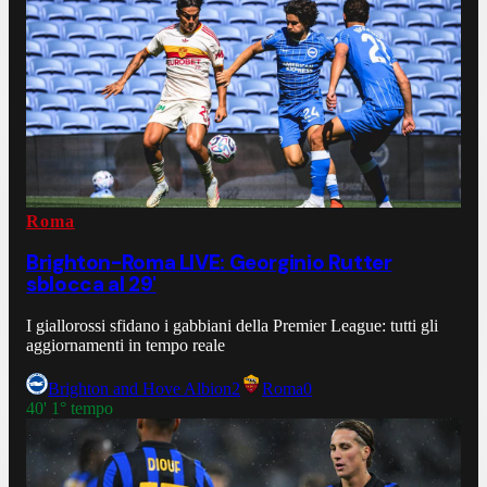
Roma
Brighton-Roma LIVE: Georginio Rutter
sblocca al 29'
I giallorossi sfidano i gabbiani della Premier League: tutti gli
aggiornamenti in tempo reale
Brighton and Hove Albion
2
Roma
0
40' 1° tempo