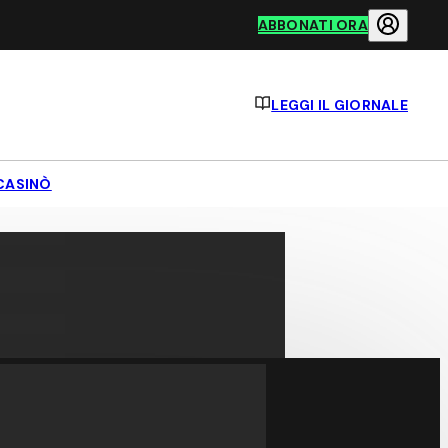
ABBONATI ORA
LEGGI IL GIORNALE
CASINÒ