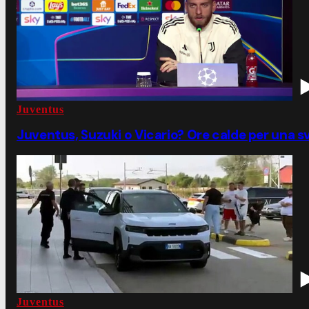
Juventus
Juventus, Suzuki o Vicario? Ore calde per una s
Juventus