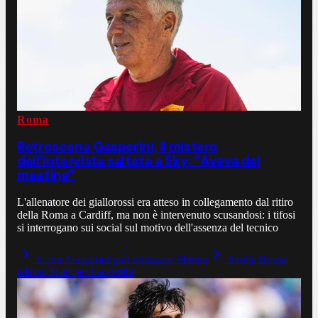
Roma
Retroscena Gasperini, il mistero
dell’intervista saltata a Sky: “Aveva dei
meeting”
L'allenatore dei giallorossi era atteso in collegamento dal ritiro
della Roma a Cardiff, ma non è intervenuto scusandosi: i tifosi
si interrogano sui social sul motivo dell'assenza del tecnico
Come Gasperini può utilizzare Molina
Svolta Roma,
adesso le ali per Gasperini