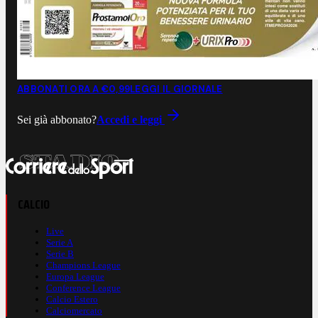
ABBONATI ORA A €0,99
LEGGI IL GIORNALE
Sei già abbonato?
Accedi e leggi
CALCIO
Live
Serie A
Serie B
Champions League
Europa League
Conference League
Calcio Estero
Calciomercato