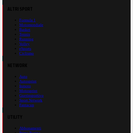
ALTRI SPORT
Formula 1
Motomondiale
Basket
Tennis
Running
Volley
eSports
Ciclismo
NETWORK
Auto
Autosprint
Inmoto
Motosprint
Guerinsportivo
Sport Network
Fantacup
UTILITY
Abbonamenti
Prima Pagina