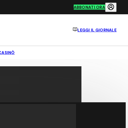
ABBONATI ORA
LEGGI IL GIORNALE
CASINÒ