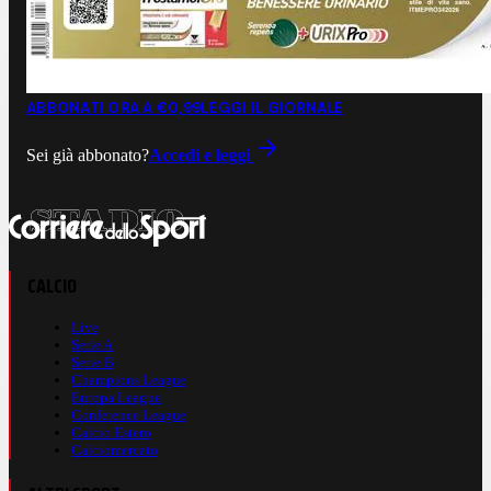
ABBONATI ORA A €0,99
LEGGI IL GIORNALE
Sei già abbonato?
Accedi e leggi
CALCIO
Live
Serie A
Serie B
Champions League
Europa League
Conference League
Calcio Estero
Calciomercato