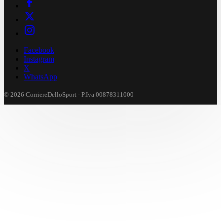
Facebook
Instagram
X
WhatsApp
© 2026 CorriereDelloSport - P.Iva 00878311000