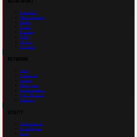
ALTRI SPORT
Formula 1
Motomondiale
Basket
Tennis
Running
Volley
eSports
Ciclismo
NETWORK
Auto
Autosprint
Inmoto
Motosprint
Guerinsportivo
Sport Network
Fantacup
UTILITY
Abbonamenti
Prima Pagina
Store