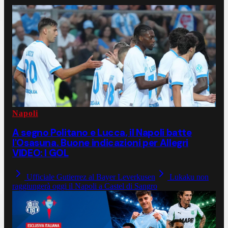
Napoli
A segno Politano e Lucca, il Napoli batte
l'Osasuna. Buone indicazioni per Allegri
VIDEO: I GOL
Ufficiale Gutierrez al Bayer Leverkusen
Lukaku non
raggiungerà oggi il Napoli a Castel di Sangro