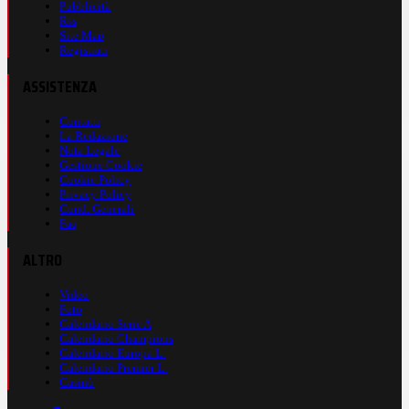
Pubblicità
Rss
Site Map
Registrati
ASSISTENZA
Contatti
La Redazione
Nota Legale
Gestione Cookie
Cookie Policy
Privacy Policy
Cond. Generali
Faq
ALTRO
Video
Foto
Calendario Serie A
Calendario Champions
Calendario Europa L.
Calendario Premier L.
Casinò