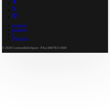
Facebook
Instagram
X
WhatsApp
© 2026 CorriereDelloSport - P.Iva 00878311000