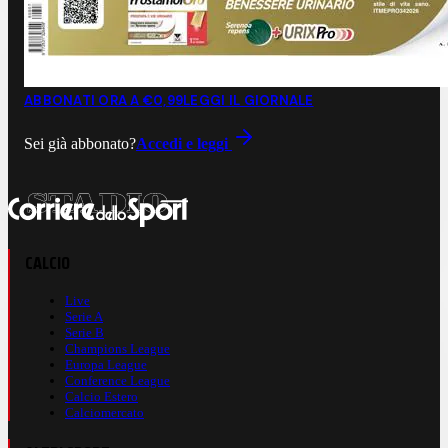
ABBONATI ORA A €0,99
LEGGI IL GIORNALE
Sei già abbonato?
Accedi e leggi
CALCIO
Live
Serie A
Serie B
Champions League
Europa League
Conference League
Calcio Estero
Calciomercato