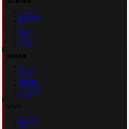
ALTRI SPORT
Formula 1
Motomondiale
Basket
Tennis
Running
Volley
eSports
Ciclismo
NETWORK
Auto
Autosprint
Inmoto
Motosprint
Guerinsportivo
Sport Network
Fantacup
UTILITY
Abbonamenti
Prima Pagina
Store