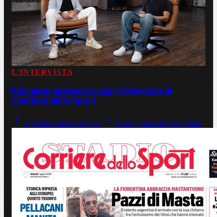
L'INTERVISTA
Fabregas esclusivo: oggi l'intervista al
Corriere dello Sport
Chalobah sbarca a Como
Como, è arrivato Yan Couto