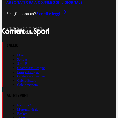
ABBONATI ORA A €0,99
LEGGI IL GIORNALE
Sei già abbonato?
Accedi e leggi
CALCIO
Live
Serie A
Serie B
Champions League
Europa League
Conference League
Calcio Estero
Calciomercato
ALTRI SPORT
Formula 1
Motomondiale
Basket
Tennis