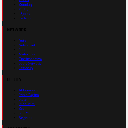
Running
Volley
eSports
Ciclismo
NETWORK
Auto
Autosprint
Inmoto
Motosprint
Guerinsportivo
Sport Network
Fantacup
UTILITY
Abbonamenti
Prima Pagina
Store
Pubblicità
Rss
Site Map
Registrati