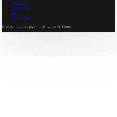
Facebook
Instagram
X
WhatsApp
© 2026 CorriereDelloSport - P.Iva 00878311000