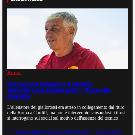
Roma
Retroscena Gasperini, il mistero
dell’intervista saltata a Sky: “Aveva dei
meeting”
L'allenatore dei giallorossi era atteso in collegamento dal ritiro
della Roma a Cardiff, ma non è intervenuto scusandosi: i tifosi
si interrogano sui social sul motivo dell'assenza del tecnico
Come Gasperini può utilizzare Molina
Svolta Roma,