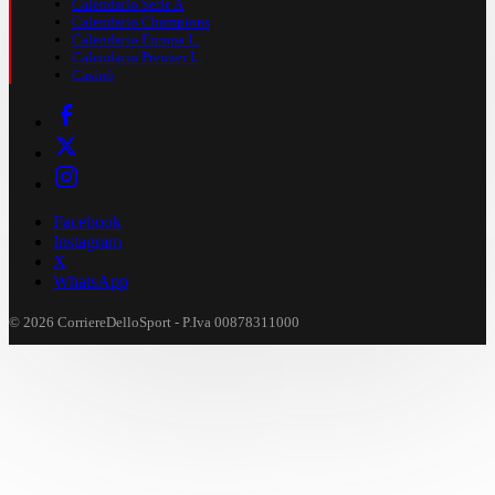
Calendario Serie A
Calendario Champions
Calendario Europa L.
Calendario Premier L.
Casinò
Facebook
Instagram
X
WhatsApp
© 2026 CorriereDelloSport - P.Iva 00878311000