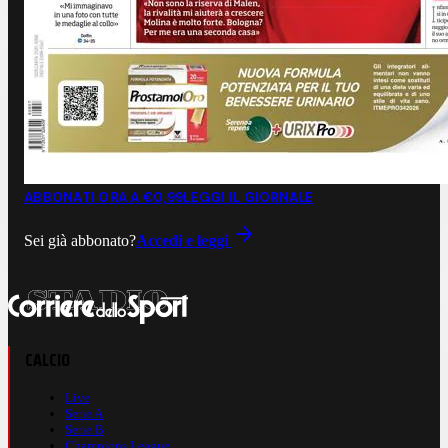
ABBONATI ORA A €0,99
LEGGI IL GIORNALE
Sei già abbonato?
Accedi e leggi
CALCIO
Live
Serie A
Serie B
Champions League