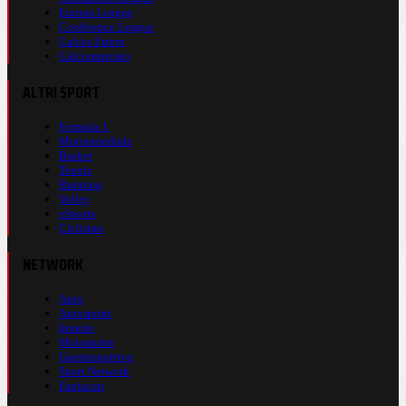
Europa League
Conference League
Calcio Estero
Calciomercato
ALTRI SPORT
Formula 1
Motomondiale
Basket
Tennis
Running
Volley
eSports
Ciclismo
NETWORK
Auto
Autosprint
Inmoto
Motosprint
Guerinsportivo
Sport Network
Fantacup