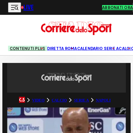
LIVE
Vai al contenuto principale
ABBONATI ORA
CONTENUTI PLUS
DIRETTA ROMA
CALENDARIO SERIE A
CALCI
VIDEO
CALCIO
SERIE A
NAPOLI