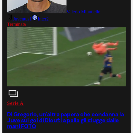
Valerio Minutiello
Juventus
1
Inter
2
Terminata
Serie A
Di Gregorio, un'altra papera che condanna la
Juve sul gol di Diouf: la palla gli sfugge dalle
mani FOTO