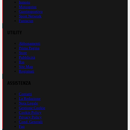
Inmoto
Motosprint
Guerinsportivo
Sport Network
Fantacup
UTILITY
Abbonamenti
Prima Pagina
Store
Pubblicità
Rss
Site Map
Registrati
ASSISTENZA
Contatti
La Redazione
Nota Legale
Gestione Cookie
Cookie Policy
Privacy Policy
Cond. Generali
Faq