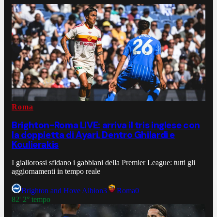
Roma
Brighton-Roma LIVE: arriva il tris inglese con
la doppietta di Ayari. Dentro Ghilardi e
Koulierakis
I giallorossi sfidano i gabbiani della Premier League: tutti gli
aggiornamenti in tempo reale
Brighton and Hove Albion
3
Roma
0
82' 2° tempo