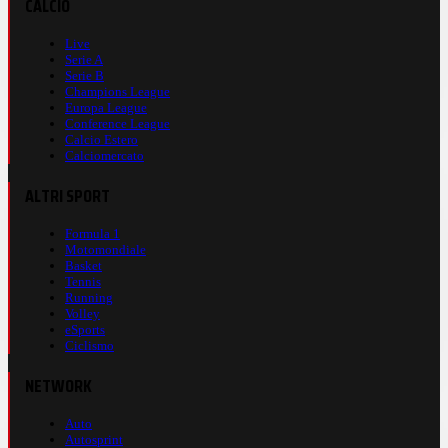
CALCIO
Live
Serie A
Serie B
Champions League
Europa League
Conference League
Calcio Estero
Calciomercato
ALTRI SPORT
Formula 1
Motomondiale
Basket
Tennis
Running
Volley
eSports
Ciclismo
NETWORK
Auto
Autosprint