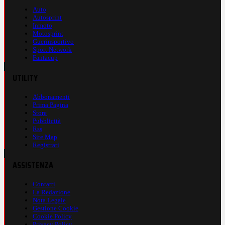
Auto
Autosprint
Inmoto
Motosprint
Guerinsportivo
Sport Network
Fantacup
UTILITY
Abbonamenti
Prima Pagina
Store
Pubblicità
Rss
Site Map
Registrati
ASSISTENZA
Contatti
La Redazione
Nota Legale
Gestione Cookie
Cookie Policy
Privacy Policy