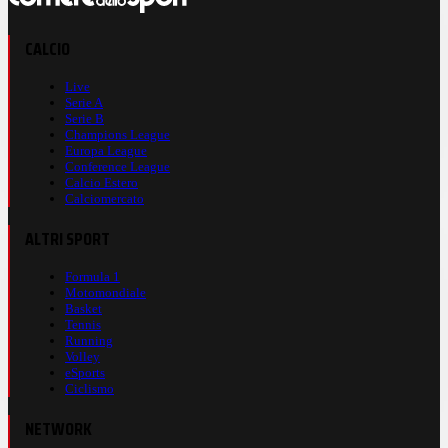
CALCIO
Live
Serie A
Serie B
Champions League
Europa League
Conference League
Calcio Estero
Calciomercato
ALTRI SPORT
Formula 1
Motomondiale
Basket
Tennis
Running
Volley
eSports
Ciclismo
NETWORK