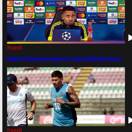
Napoli
Napoli, Manna prepara il colpo Gabriel Jesus
Napoli