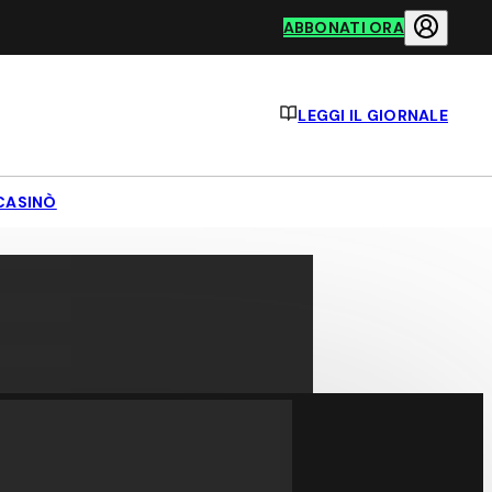
ABBONATI ORA
LEGGI IL GIORNALE
CASINÒ