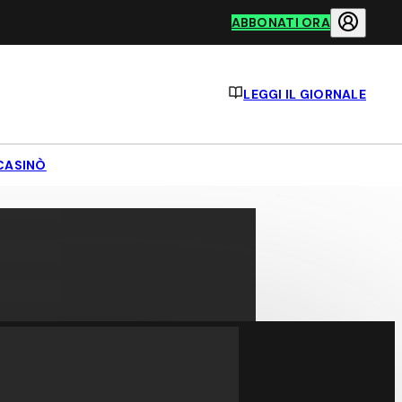
ABBONATI ORA
LEGGI IL GIORNALE
CASINÒ