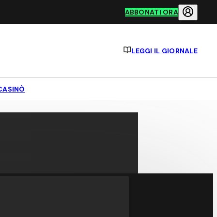
ABBONATI ORA
LEGGI IL GIORNALE
CASINÒ