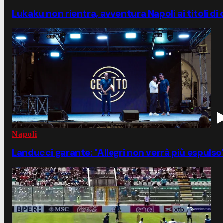
Lukaku non rientra, avventura Napoli ai titoli di
Napoli
Landucci garante: "Allegri non verrà più espulso