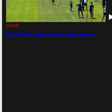
Napoli
Napoli, tiri e colpi di testa in allenamento