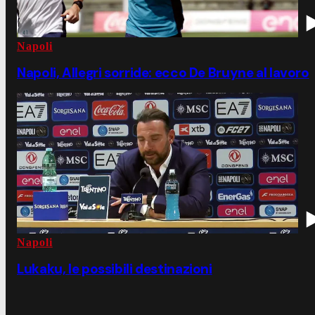
Napoli
Napoli, Allegri sorride: ecco De Bruyne al lavoro
Napoli
Lukaku, le possibili destinazioni