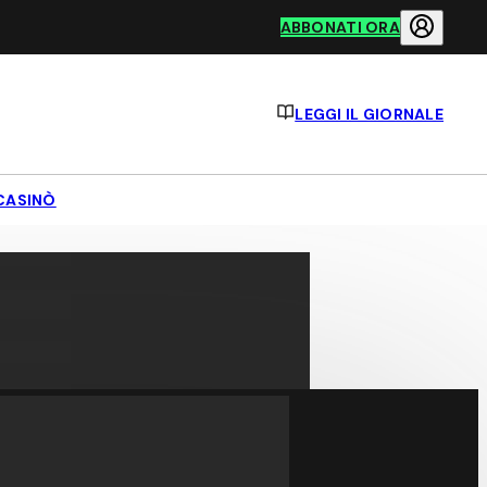
ABBONATI ORA
LEGGI IL GIORNALE
CASINÒ