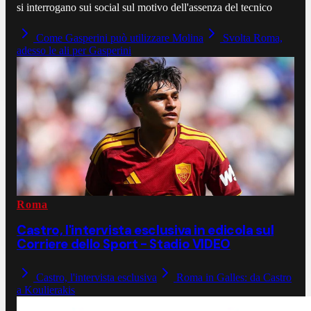
si interrogano sui social sul motivo dell'assenza del tecnico
Come Gasperini può utilizzare Molina
Svolta Roma,
adesso le ali per Gasperini
Roma
Castro, l'intervista esclusiva in edicola sul
Corriere dello Sport - Stadio VIDEO
Castro, l'intervista esclusiva
Roma in Galles: da Castro
a Koulierakis