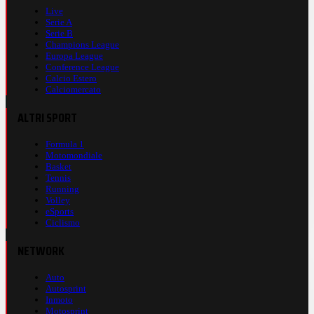
Live
Serie A
Serie B
Champions League
Europa League
Conference League
Calcio Estero
Calciomercato
ALTRI SPORT
Formula 1
Motomondiale
Basket
Tennis
Running
Volley
eSports
Ciclismo
NETWORK
Auto
Autosprint
Inmoto
Motosprint