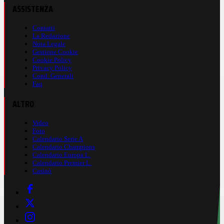
ASSISTENZA
Contatti
La Redazione
Nota Legale
Gestione Cookie
Cookie Policy
Privacy Policy
Cond. Generali
Faq
ALTRO
Video
Foto
Calendario Serie A
Calendario Champions
Calendario Europa L.
Calendario Premier L.
Casinò