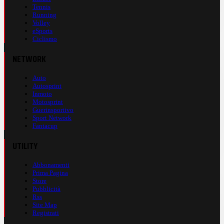
Tennis
Running
Volley
eSports
Ciclismo
NETWORK
Auto
Autosprint
Inmoto
Motosprint
Guerinsportivo
Sport Network
Fantacup
UTILITY
Abbonamenti
Prima Pagina
Store
Pubblicità
Rss
Site Map
Registrati