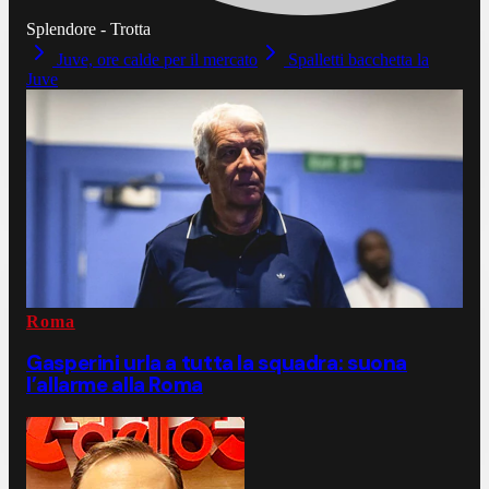
Splendore - Trotta
Juve, ore calde per il mercato
Spalletti bacchetta la
Juve
Roma
Gasperini urla a tutta la squadra: suona
l’allarme alla Roma