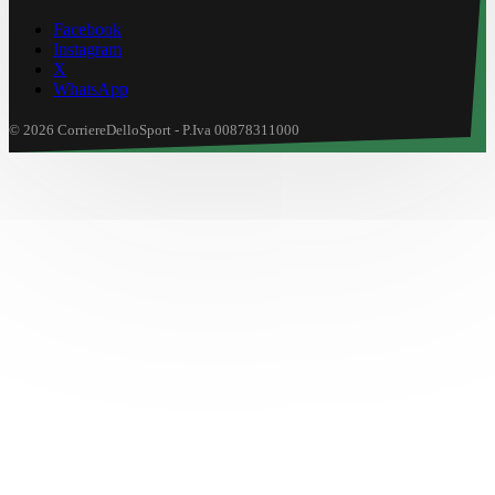
Facebook
Instagram
X
WhatsApp
© 2026 CorriereDelloSport - P.Iva 00878311000