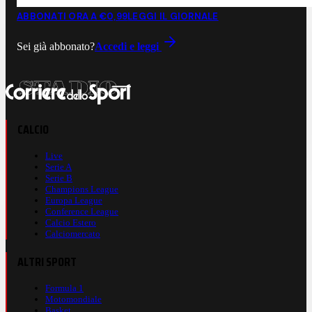
ABBONATI ORA A €0,99
LEGGI IL GIORNALE
Sei già abbonato?
Accedi e leggi
CALCIO
Live
Serie A
Serie B
Champions League
Europa League
Conference League
Calcio Estero
Calciomercato
ALTRI SPORT
Formula 1
Motomondiale
Basket