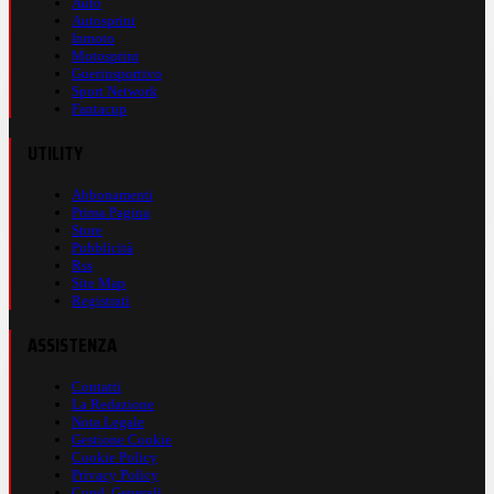
Auto
Autosprint
Inmoto
Motosprint
Guerinsportivo
Sport Network
Fantacup
UTILITY
Abbonamenti
Prima Pagina
Store
Pubblicità
Rss
Site Map
Registrati
ASSISTENZA
Contatti
La Redazione
Nota Legale
Gestione Cookie
Cookie Policy
Privacy Policy
Cond. Generali