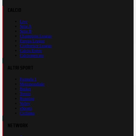
CALCIO
Live
Serie A
Serie B
Champions League
Europa League
Conference League
Calcio Estero
Calciomercato
ALTRI SPORT
Formula 1
Motomondiale
Basket
Tennis
Running
Volley
eSports
Ciclismo
NETWORK