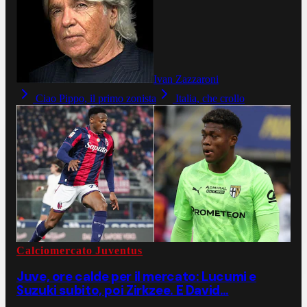
Ivan Zazzaroni
Ciao Pippo, il primo zonista
Italia, che crollo
Calciomercato Juventus
Juve, ore calde per il mercato: Lucumi e
Suzuki subito, poi Zirkzee. E David…