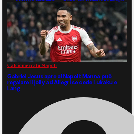
Calciomercato Napoli
Gabriel Jesus apre al Napoli: Manna può
regalare il jolly ad Allegri se cede Lukaku e
Lang