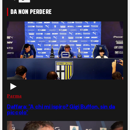
DA NON PERDERE
Parma
Daffara: "A chi mi ispiro? Gigi Buffon, sin da
piccolo"