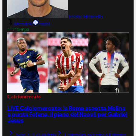
Valerio Minutiello
Juventus
0
Inter
0
4' 1° tempo
Calciomercato
LIVE Calciomercato: la Roma aspetta Molina
e punta Fofana, il piano del Napoli per Gabriel
Jesus
Serie A, il calendario
L'intervista esclusiva a Fabregas