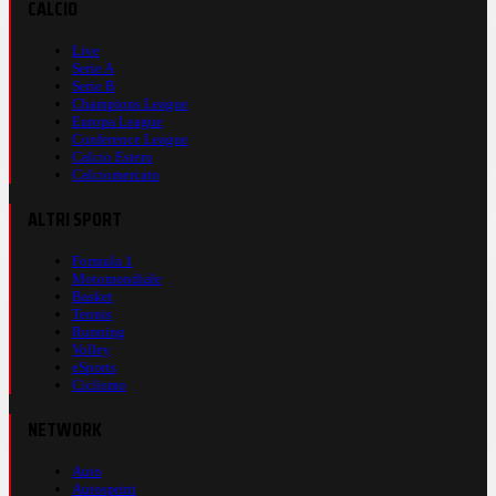
CALCIO
Live
Serie A
Serie B
Champions League
Europa League
Conference League
Calcio Estero
Calciomercato
ALTRI SPORT
Formula 1
Motomondiale
Basket
Tennis
Running
Volley
eSports
Ciclismo
NETWORK
Auto
Autosprint