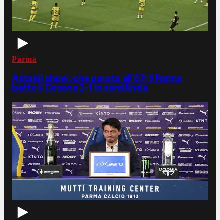
Parma
Astaldi show: che parata all'87! Il Parma
batte il Cesena 2-1 in semifinale