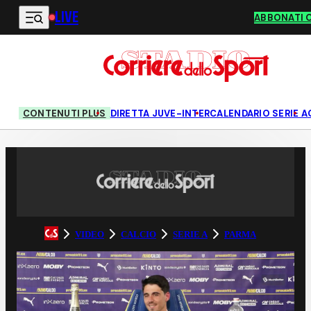
LIVE
Vai al contenuto principale
ABBONATI 
CONTENUTI PLUS
DIRETTA JUVE-INTER
CALENDARIO SERIE A
VIDEO
CALCIO
SERIE A
PARMA