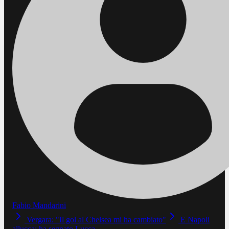
Fabio Mandarini
Vergara: "Il gol al Chelsea mi ha cambiato"
E Napoli
allucca: ha segnato Lucca