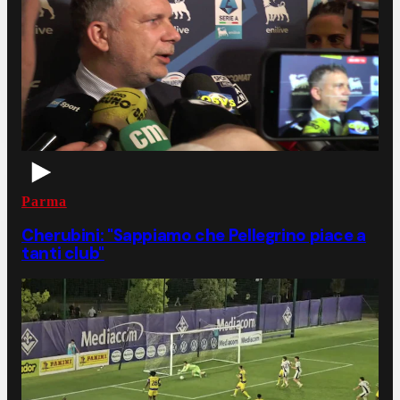
Parma
Cherubini: "Sappiamo che Pellegrino piace a
tanti club"