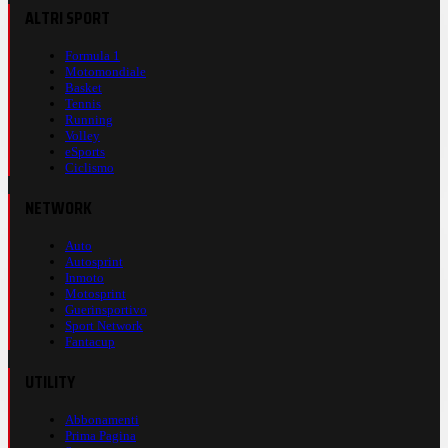
ALTRI SPORT
Formula 1
Motomondiale
Basket
Tennis
Running
Volley
eSports
Ciclismo
NETWORK
Auto
Autosprint
Inmoto
Motosprint
Guerinsportivo
Sport Network
Fantacup
UTILITY
Abbonamenti
Prima Pagina