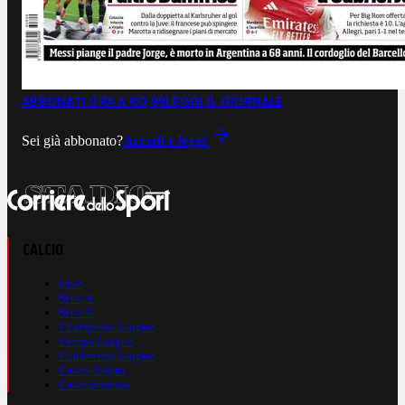
ABBONATI ORA A €0,99
LEGGI IL GIORNALE
Sei già abbonato?
Accedi e leggi
CALCIO
Live
Serie A
Serie B
Champions League
Europa League
Conference League
Calcio Estero
Calciomercato