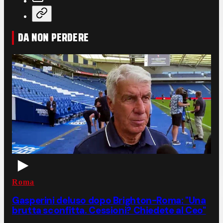
DA NON PERDERE
Roma
Gasperini deluso dopo Brighton-Roma: "Una
brutta sconfitta. Cessioni? Chiedete al Ceo"