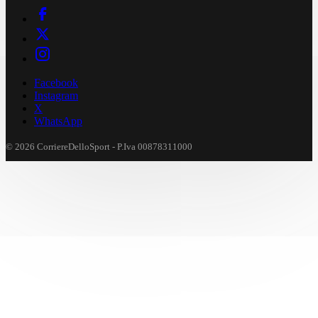
Facebook
Instagram
X
WhatsApp
© 2026 CorriereDelloSport - P.Iva 00878311000