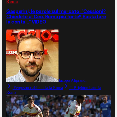
Roma
Gasperini, le parole sul mercato: "Cessioni?
Chiedete al Ceo. Roma più forte? Basta fare
la conta..." VIDEO
Jacopo Aliprandi
Ferguson riabbraccia la Roma
Il Brighton batte la
Roma