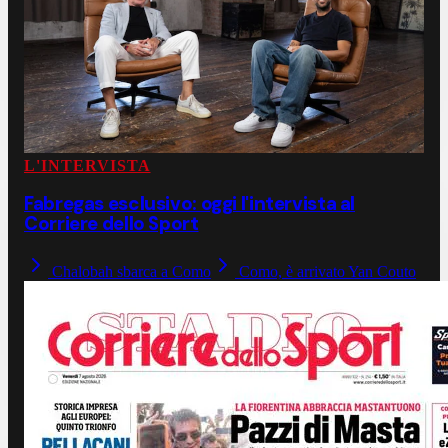
L'INTERVISTA
Fabregas esclusivo: oggi l'intervista al
Corriere dello Sport
Chalobah sbarca a Como
Como, è arrivato Yan Couto