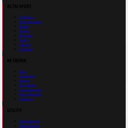
ALTRI SPORT
Formula 1
Motomondiale
Basket
Tennis
Running
Volley
eSports
Ciclismo
NETWORK
Auto
Autosprint
Inmoto
Motosprint
Guerinsportivo
Sport Network
Fantacup
UTILITY
Abbonamenti
Prima Pagina