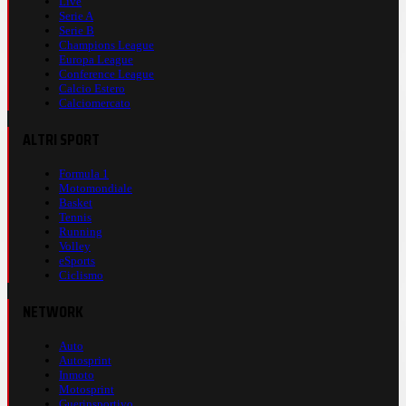
Live
Serie A
Serie B
Champions League
Europa League
Conference League
Calcio Estero
Calciomercato
ALTRI SPORT
Formula 1
Motomondiale
Basket
Tennis
Running
Volley
eSports
Ciclismo
NETWORK
Auto
Autosprint
Inmoto
Motosprint
Guerinsportivo