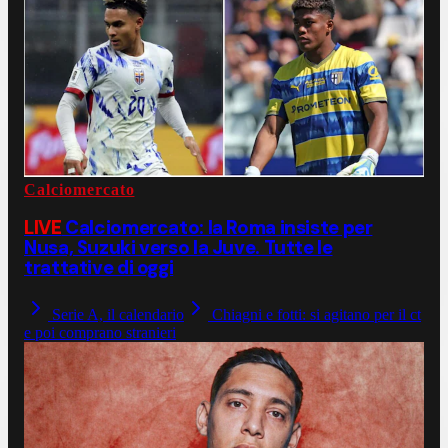
Calciomercato
LIVE
Calciomercato: la Roma insiste per
Nusa, Suzuki verso la Juve. Tutte le
trattative di oggi
Serie A, il calendario
Chiagni e fotti: si agitano per il ct
e poi comprano stranieri