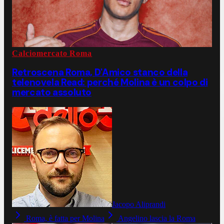
Calciomercato Roma
Retroscena Roma, D'Amico stanco della
telenovela Read: perché Molina è un colpo di
mercato assoluto
Jacopo Aliprandi
Roma, è fatta per Molina
Angelino lascia la Roma