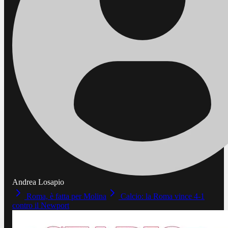
Andrea Losapio
Roma, è fatta per Molina
Calcio: la Roma vince 4-1
contro il Newport