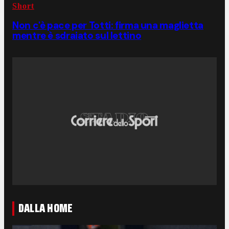
Short
Non c'è pace per Totti: firma una maglietta
mentre è sdraiato sul lettino
DALLA HOME