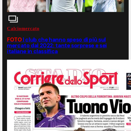
Calciomercato
FOTO
I club che hanno speso di più sul
mercato dal 2022: tante sorprese e sei
italiane in classifica