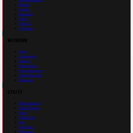
Basket
Tennis
Running
Volley
eSports
Ciclismo
NETWORK
Auto
Autosprint
Inmoto
Motosprint
Guerinsportivo
Sport Network
Fantacup
UTILITY
Abbonamenti
Prima Pagina
Store
Pubblicità
Rss
Site Map
Registrati