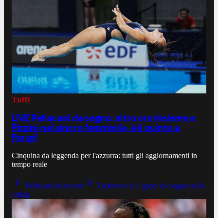
Tuffi
LIVE Pellacani da sogno: altro oro insieme a
Pizzini nel sincro femminile, è il quinto a
Parigi!
Cinquina da leggenda per l'azzurra: tutti gli aggiornamenti in
tempo reale
Pellacani da record
Taddeucci e Caponi da sogno nella
10km