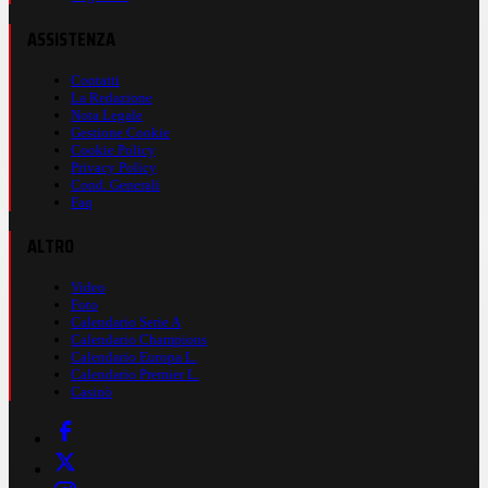
ASSISTENZA
Contatti
La Redazione
Nota Legale
Gestione Cookie
Cookie Policy
Privacy Policy
Cond. Generali
Faq
ALTRO
Video
Foto
Calendario Serie A
Calendario Champions
Calendario Europa L.
Calendario Premier L.
Casinò