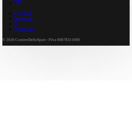
Facebook
Instagram
X
WhatsApp
© 2026 CorriereDelloSport - P.Iva 00878311000