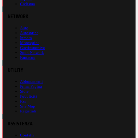
Ciclismo
NETWORK
Auto
Autosprint
Inmoto
Motosprint
Guerinsportivo
Sport Network
Fantacup
UTILITY
Abbonamenti
Prima Pagina
Store
Pubblicità
Rss
Site Map
Registrati
ASSISTENZA
Contatti