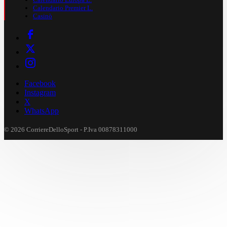
Calendario Premier L.
Casinò
Facebook
Instagram
X
WhatsApp
© 2026 CorriereDelloSport - P.Iva 00878311000