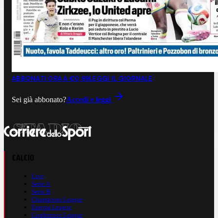
ABBONATI ORA A €0,99
LEGGI IL GIORNALE
Sei già abbonato?
Accedi e leggi
CALCIO
Live
Serie A
Serie B
Champions League
Europa League
Conference League