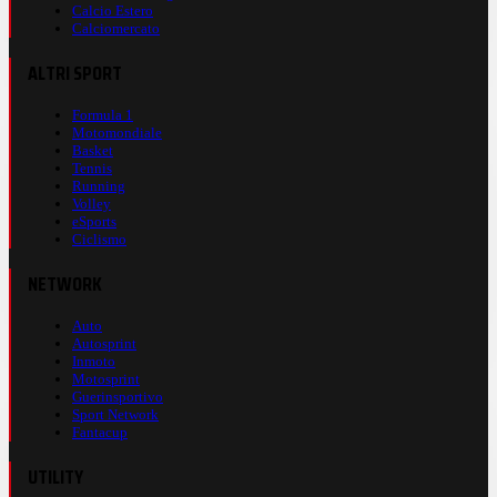
Calcio Estero
Calciomercato
ALTRI SPORT
Formula 1
Motomondiale
Basket
Tennis
Running
Volley
eSports
Ciclismo
NETWORK
Auto
Autosprint
Inmoto
Motosprint
Guerinsportivo
Sport Network
Fantacup
UTILITY