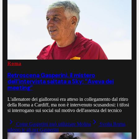
Roma
Retroscena Gasperini, il mistero
dell’intervista saltata a Sky: “Aveva dei
meeting”
L'allenatore dei giallorossi era atteso in collegamento dal ritiro
della Roma a Cardiff, ma non è intervenuto scusandosi: i tifosi
si interrogano sui social sul motivo dell'assenza del tecnico
Come Gasperini può utilizzare Molina
Svolta Roma,
adesso le ali per Gasperini