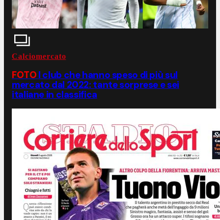
Calciomercato
FOTO
I club che hanno speso di più sul
mercato dal 2022: tante sorprese e sei
italiane in classifica