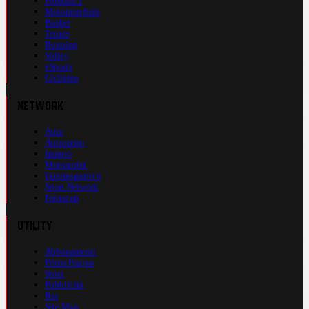
Formula 1
Motomondiale
Basket
Tennis
Running
Volley
eSports
Ciclismo
NETWORK
Auto
Autosprint
Inmoto
Motosprint
Guerinsportivo
Sport Network
Fantacup
UTILITY
Abbonamenti
Prima Pagina
Store
Pubblicità
Rss
Site Map