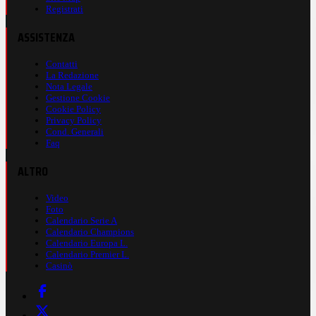
Registrati
ASSISTENZA
Contatti
La Redazione
Nota Legale
Gestione Cookie
Cookie Policy
Privacy Policy
Cond. Generali
Faq
ALTRO
Video
Foto
Calendario Serie A
Calendario Champions
Calendario Europa L.
Calendario Premier L.
Casinò