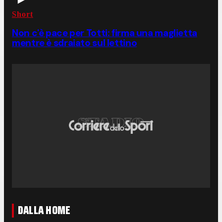
Short
Non c'è pace per Totti: firma una maglietta
mentre è sdraiato sul lettino
DALLA HOME