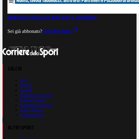
ABBONATI ORA A €0,99
LEGGI IL GIORNALE
Sei già abbonato?
Accedi e leggi
CALCIO
Live
Serie A
Serie B
Champions League
Europa League
Conference League
Calcio Estero
Calciomercato
ALTRI SPORT