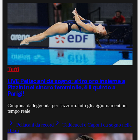
Tuffi
LIVE Pellacani da sogno: altro oro insieme a
Pizzini nel sincro femminile, è il quinto a
Parigi!
Cinquina da leggenda per l'azzurra: tutti gli aggiornamenti in
tempo reale
Pellacani da record
Taddeucci e Caponi da sogno nella
10km