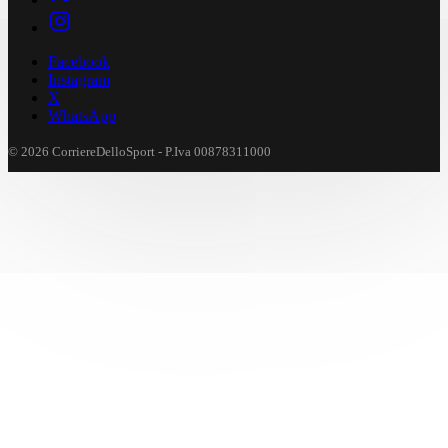
Facebook
Instagram
X
WhatsApp
© 2026 CorriereDelloSport - P.Iva 00878311000