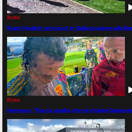
Roma
Ryan Friedkin nel resort in Galles insieme alla R
Roma
Hermoso: “Faccio quello che mi chiede Gasperini