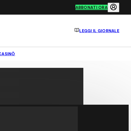
ABBONATI ORA
LEGGI IL GIORNALE
CASINÒ