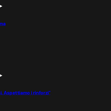
oma
. Aspettiamo i rinforzi"