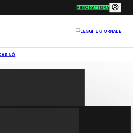
ABBONATI ORA
LEGGI IL GIORNALE
CASINÒ