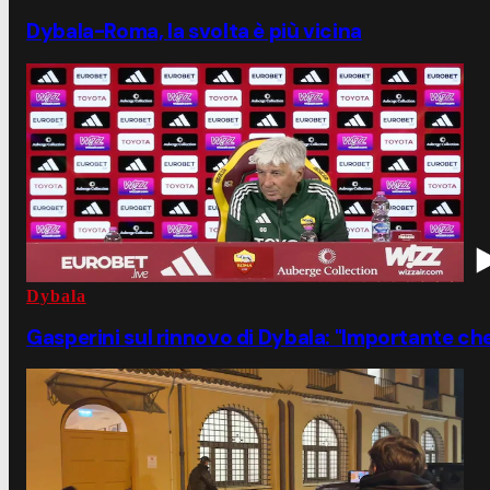
Dybala-Roma, la svolta è più vicina
Dybala
Gasperini sul rinnovo di Dybala: "Importante ch