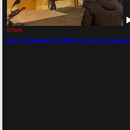
Dybala
Roma, Dybala lascia Villa Stuart dopo l'operazio