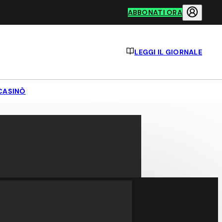
ABBONATI ORA
LEGGI IL GIORNALE
CASINÒ