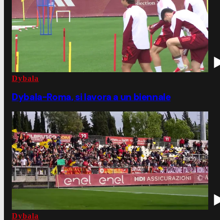
Dybala
Dybala-Roma, si lavora a un biennale
Dybala