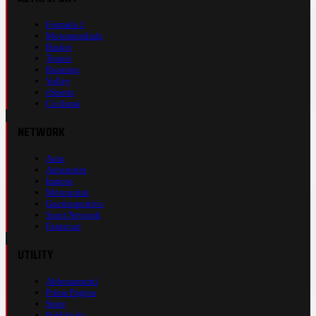
Formula 1
Motomondiale
Basket
Tennis
Running
Volley
eSports
Ciclismo
NETWORK
Auto
Autosprint
Inmoto
Motosprint
Guerinsportivo
Sport Network
Fantacup
UTILITY
Abbonamenti
Prima Pagina
Store
Pubblicità