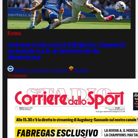
Roma
La Roma crolla contro il Brighton: Gasperini
ne prende tre in un'amichevole da
dimenticare
Brighton and Hove Albion
3
Roma
0
Terminata