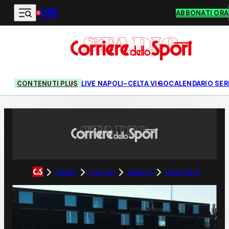
LIVE
Vai al contenuto principale
ABBONATI ORA
CONTENUTI PLUS
LIVE NAPOLI-CELTA VIGO
CALENDARIO SERI
VIDEO
CALCIO
SERIE A
SASSUOLO