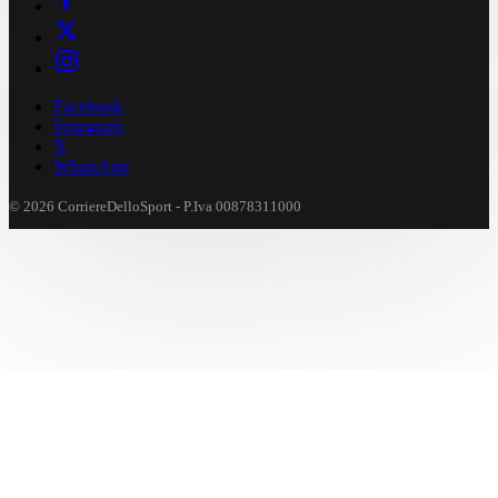
Facebook
Instagram
X
WhatsApp
© 2026 CorriereDelloSport - P.Iva 00878311000