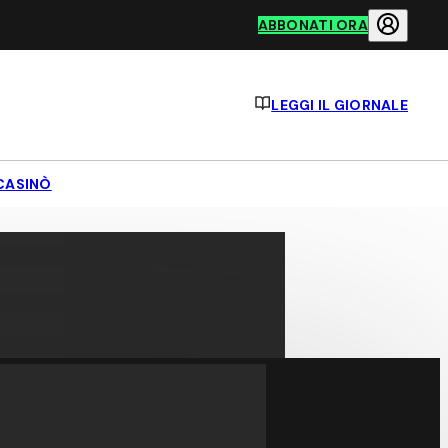
ABBONATI ORA
LEGGI IL GIORNALE
CASINÒ