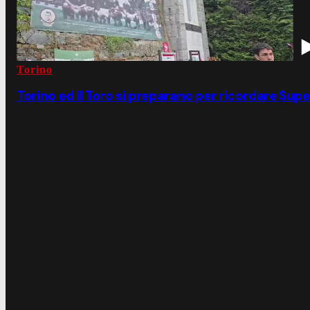
Torino
Torino ed il Toro si preparano per ricordare Sup