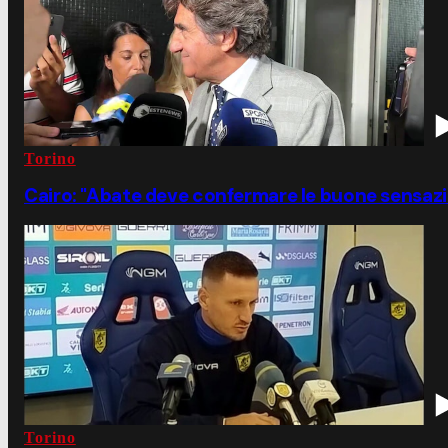
Torino
Cairo: "Abate deve confermare le buone sensazi
Torino