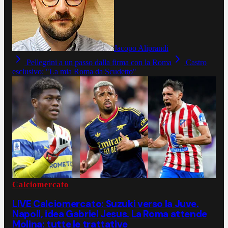
Jacopo Aliprandi
Pellegrini a un passo dalla firma con la Roma
Castro
esclusivo: "La mia Roma da Scudetto"
Calciomercato
LIVE Calciomercato: Suzuki verso la Juve.
Napoli, idea Gabriel Jesus. La Roma attende
Molina: tutte le trattative