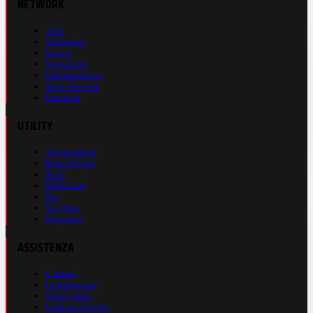
NETWORK
Auto
Autosprint
Inmoto
Motosprint
Guerinsportivo
Sport Network
Fantacup
UTILITY
Abbonamenti
Prima Pagina
Store
Pubblicità
Rss
Site Map
Registrati
ASSISTENZA
Contatti
La Redazione
Nota Legale
Gestione Cookie