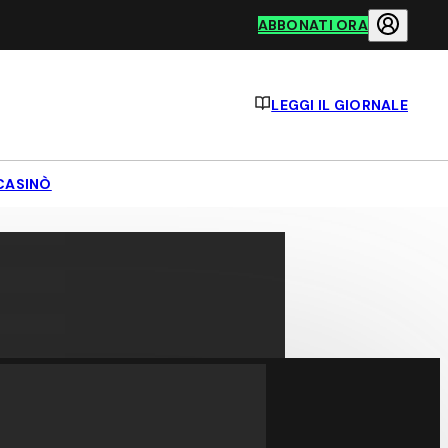
ABBONATI ORA
LEGGI IL GIORNALE
CASINÒ