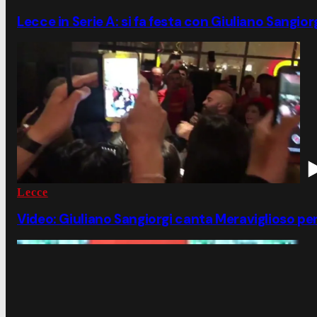
Lecce in Serie A: si fa festa con Giuliano Sangior
Lecce
Video: Giuliano Sangiorgi canta Meraviglioso per