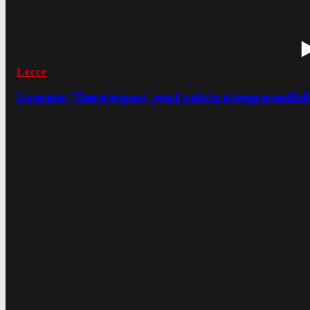
Lecce
Liverani: "Gara impari, ma il calcio è imprevedibil