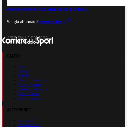
ABBONATI ORA A €0,99
LEGGI IL GIORNALE
Sei già abbonato?
Accedi e leggi
CALCIO
Live
Serie A
Serie B
Champions League
Europa League
Conference League
Calcio Estero
Calciomercato
ALTRI SPORT
Formula 1
Motomondiale