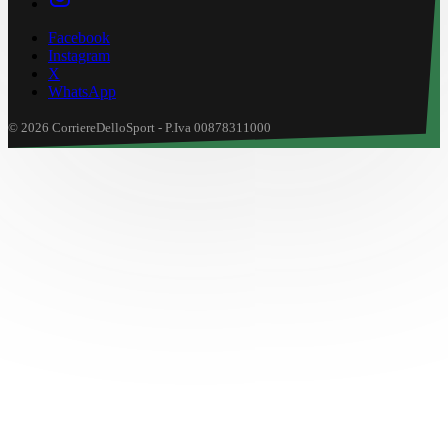
Facebook
Instagram
X
WhatsApp
© 2026 CorriereDelloSport - P.Iva 00878311000