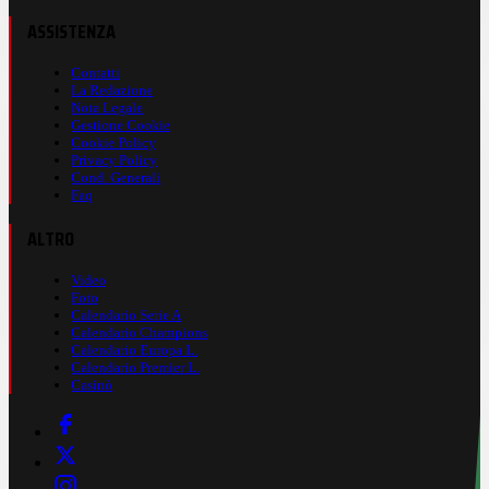
ASSISTENZA
Contatti
La Redazione
Nota Legale
Gestione Cookie
Cookie Policy
Privacy Policy
Cond. Generali
Faq
ALTRO
Video
Foto
Calendario Serie A
Calendario Champions
Calendario Europa L.
Calendario Premier L.
Casinò