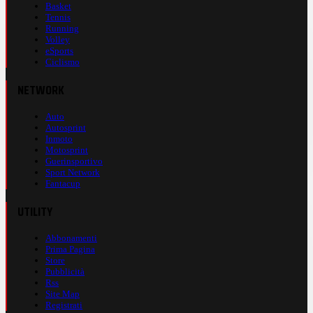
Basket
Tennis
Running
Volley
eSports
Ciclismo
NETWORK
Auto
Autosprint
Inmoto
Motosprint
Guerinsportivo
Sport Network
Fantacup
UTILITY
Abbonamenti
Prima Pagina
Store
Pubblicità
Rss
Site Map
Registrati