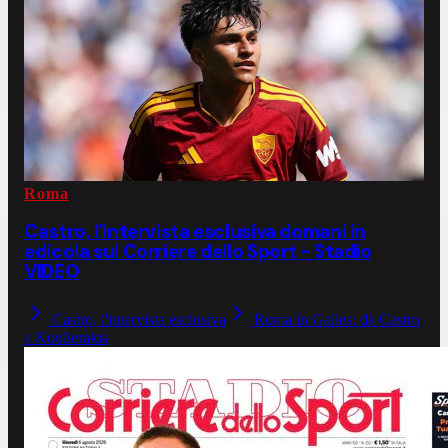
Roma
Castro, l'intervista esclusiva domani in
edicola sul Corriere dello Sport - Stadio
VIDEO
Castro, l'intervista esclusiva
Roma in Galles: da Castro
a Koulierakis