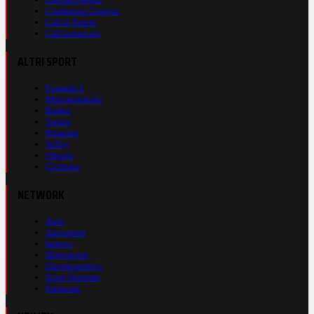
Conference League
Calcio Estero
Calciomercato
ALTRI SPORT
Formula 1
Motomondiale
Basket
Tennis
Running
Volley
eSports
Ciclismo
NETWORK
Auto
Autosprint
Inmoto
Motosprint
Guerinsportivo
Sport Network
Fantacup