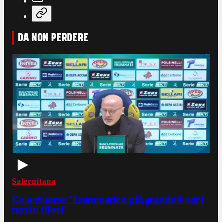
DA NON PERDERE
Salernitana
Colantuono: "Il rammarico più grande è per i
nostri tifosi"