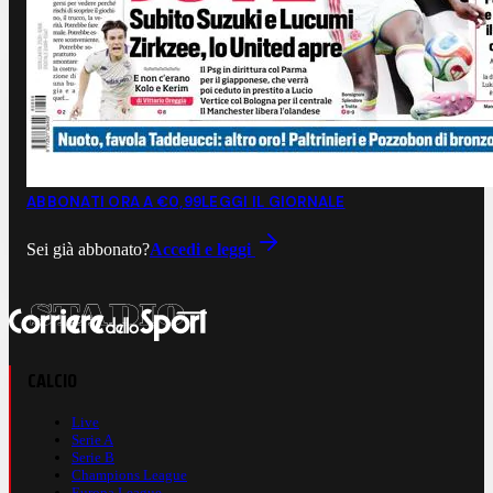
ABBONATI ORA A €0,99
LEGGI IL GIORNALE
Sei già abbonato?
Accedi e leggi
CALCIO
Live
Serie A
Serie B
Champions League
Europa League