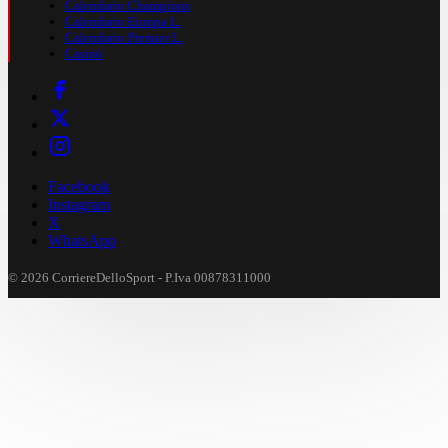
Calendario Champions
Calendario Europa L.
Calendario Premier L.
Casinò
Facebook
Instagram
X
WhatsApp
© 2026 CorriereDelloSport - P.Iva 00878311000