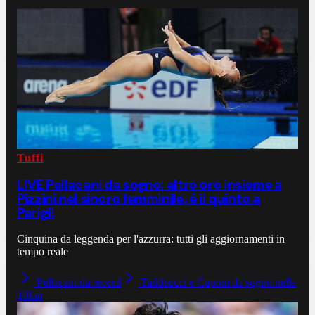
Tuffi
LIVE Pellacani da sogno: altro oro insieme a
Pizzini nel sincro femminile, è il quinto a
Parigi!
Cinquina da leggenda per l'azzurra: tutti gli aggiornamenti in
tempo reale
Pellacani da record
Taddeucci e Caponi da sogno nella
10km