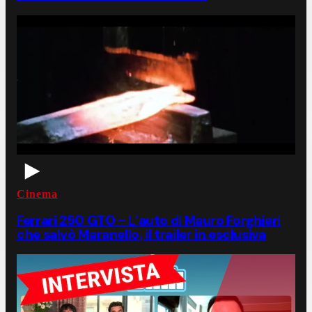
Cinema
Ferrari 250 GTO – L’auto di Mauro Forghieri
che salvò Maranello, il trailer in esclusiva