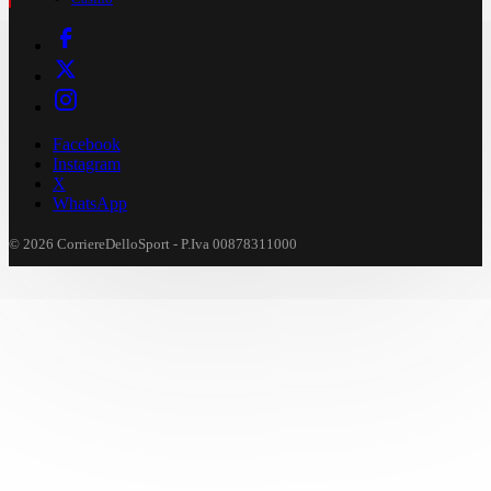
Facebook
Instagram
X
WhatsApp
© 2026 CorriereDelloSport - P.Iva 00878311000