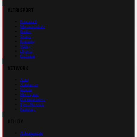
ALTRI SPORT
Formula 1
Motomondiale
Basket
Tennis
Running
Volley
eSports
Ciclismo
NETWORK
Auto
Autosprint
Inmoto
Motosprint
Guerinsportivo
Sport Network
Fantacup
UTILITY
Abbonamenti