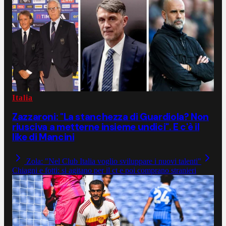
Italia
Zazzaroni: "La stanchezza di Guardiola? Non
riusciva a metterne insieme undici". E c'è il
like di Mancini
Zola: "Nel Club Italia voglio sviluppare i nuovi talenti"
Chiagni e fotti: si agitano per il ct e poi comprano stranieri