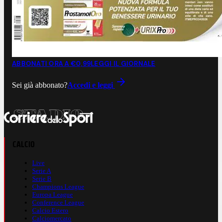
ABBONATI ORA A €0,99
LEGGI IL GIORNALE
Sei già abbonato?
Accedi e leggi
CALCIO
Live
Serie A
Serie B
Champions League
Europa League
Conference League
Calcio Estero
Calciomercato